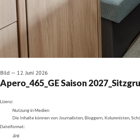
Bild
—
12. Juni 2026
Apero_465_GE Saison 2027_Sitzgru
go to media item
Lizenz:
Nutzung in Medien
Die Inhalte können von Journalisten, Bloggern, Kolumnisten, Sch
Dateiformat:
.jpg