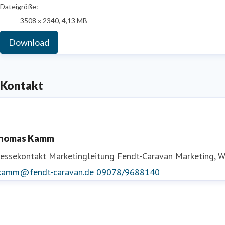
Dateigröße:
3508 x 2340, 4,13 MB
Download
Kontakt
homas Kamm
ressekontakt
Marketingleitung Fendt-Caravan
Marketing, 
.kamm@fendt-caravan.de
09078/9688140