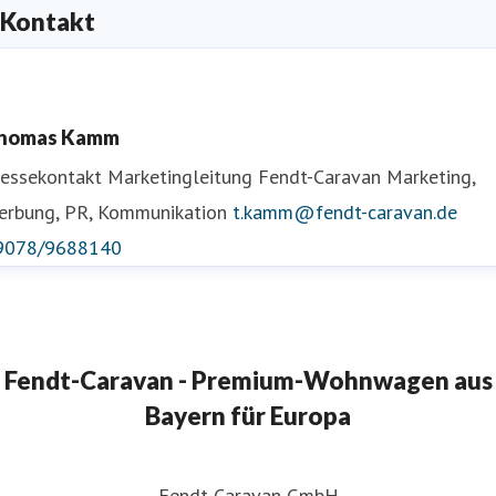
Kontakt
homas Kamm
ressekontakt
Marketingleitung Fendt-Caravan
Marketing,
erbung, PR, Kommunikation
t.kamm@fendt-caravan.de
9078/9688140
Fendt-Caravan - Premium-Wohnwagen aus
Bayern für Europa
Fendt-Caravan GmbH