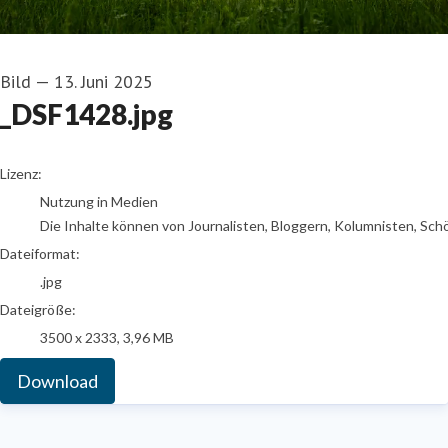
Bild
—
13. Juni 2025
_DSF1428.jpg
go to media item
Lizenz:
Nutzung in Medien
Die Inhalte können von Journalisten, Bloggern, Kolumnisten, Sch
Dateiformat:
.jpg
Dateigröße:
3500 x 2333, 3,96 MB
Download