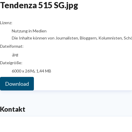
Tendenza 515 SG.jpg
go to media item
Lizenz:
Nutzung in Medien
Die Inhalte können von Journalisten, Bloggern, Kolumnisten, Sch
Dateiformat:
.jpg
Dateigröße:
6000 x 2696, 1,44 MB
Download
Kontakt