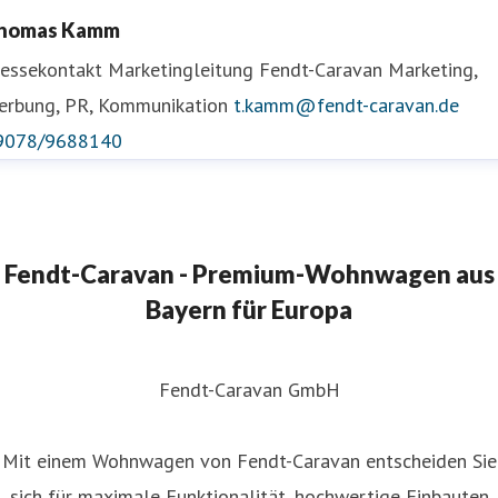
homas Kamm
ressekontakt
Marketingleitung Fendt-Caravan
Marketing,
erbung, PR, Kommunikation
t.kamm@fendt-caravan.de
9078/9688140
Fendt-Caravan - Premium-Wohnwagen aus
Bayern für Europa
Fendt-Caravan GmbH
Mit einem Wohnwagen von Fendt-Caravan entscheiden Sie
sich für maximale Funktionalität, hochwertige Einbauten