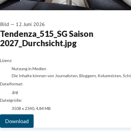
Bild
—
12. Juni 2026
Tendenza_515_SG Saison
2027_Durchsicht.jpg
go to media item
Lizenz:
Nutzung in Medien
Die Inhalte können von Journalisten, Bloggern, Kolumnisten, Sch
Dateiformat:
.jpg
Dateigröße:
3508 x 2340, 4,84 MB
Download