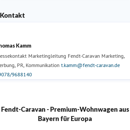
Kontakt
homas Kamm
ressekontakt
Marketingleitung Fendt-Caravan
Marketing,
erbung, PR, Kommunikation
t.kamm@fendt-caravan.de
9078/9688140
Fendt-Caravan - Premium-Wohnwagen aus
Bayern für Europa