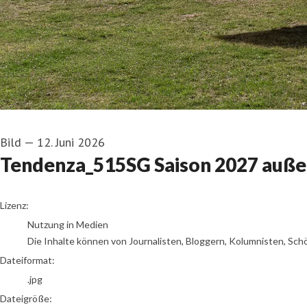
Bild
—
12. Juni 2026
Tendenza_515SG Saison 2027 auße
go to media item
Lizenz:
Nutzung in Medien
Die Inhalte können von Journalisten, Bloggern, Kolumnisten, Sch
Dateiformat:
.jpg
Dateigröße: