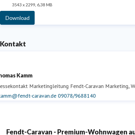
3543 x 2299, 6,38 MB
Download
Kontakt
homas Kamm
ressekontakt
Marketingleitung Fendt-Caravan
Marketing, 
.kamm@fendt-caravan.de
09078/9688140
Fendt-Caravan - Premium-Wohnwagen aus