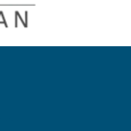
rklärung
sum