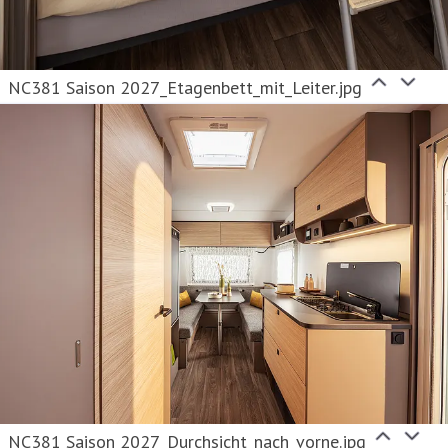
NC381 Saison 2027_Etagenbett_mit_Leiter.jpg
NC381 Saison 2027_Durchsicht_nach_vorne.jpg