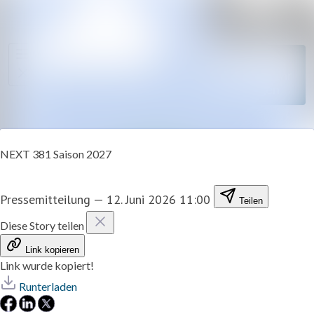
Im Newsroom s
Alle Meldungen
Folgen
Mediengalerie
Nicht mehr
Veranstaltungen
folgen
Kontakt
NEXT 381 Saison 2027
Pressemitteilung
—
12. Juni 2026 11:00
Teilen
Diese Story teilen
Link kopieren
Link wurde kopiert!
Runterladen