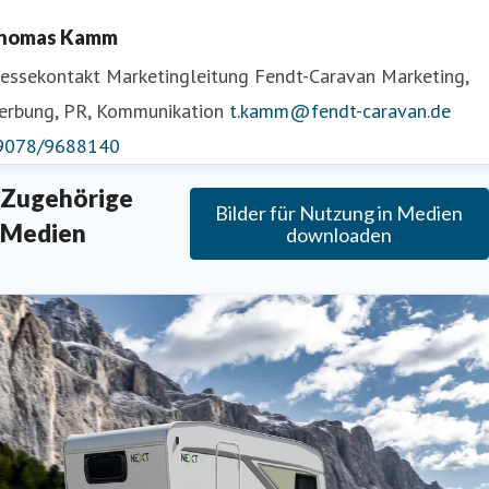
homas Kamm
ressekontakt
Marketingleitung Fendt-Caravan
Marketing,
erbung, PR, Kommunikation
t.kamm@fendt-caravan.de
9078/9688140
Zugehörige
Bilder für Nutzung in Medien
Medien
downloaden