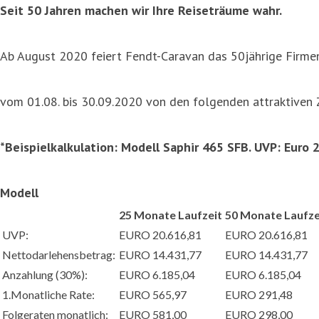
Seit 50 Jahren machen wir Ihre Reiseträume wahr.
Ab August 2020 feiert Fendt-Caravan das 50jährige Firmen
vom 01.08. bis 30.09.2020 von den folgenden attraktiven 
*Beispielkalkulation: Modell Saphir 465 SFB. UVP: Euro 
Modell
25 Monate Laufzeit
50 Monate Laufze
UVP:
EURO 20.616,81
EURO 20.616,81
Nettodarlehensbetrag:
EURO 14.431,77
EURO 14.431,77
Anzahlung (30%):
EURO 6.185,04
EURO 6.185,04
1.Monatliche Rate:
EURO 565,97
EURO 291,48
Folgeraten monatlich:
EURO 581,00
EURO 298,00