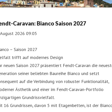
endt-Caravan: Bianco Saison 2027
. August 2026 09:05
ianco – Saison 2027
elfalt trifft auf modernes Design
r neuen Saison 2027 präsentiert Fendt-Caravan die neuest
neration seiner beliebten Baureihe Bianco und setzt
nsequent auf die Verbindung von robuster Funktionalität,
derner Ästhetik und einer im Fendt-Caravan-Portfolio
nzigartigen Grundrissvielfalt.
t 16 Grundrissen, davon 5 mit Etagenbetten, ist der Bianc