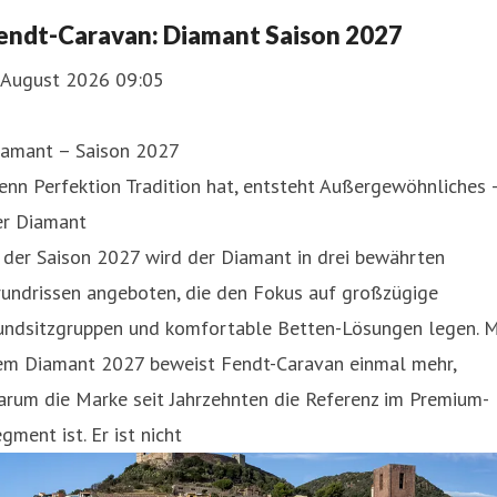
endt-Caravan: Diamant Saison 2027
. August 2026 09:05
iamant – Saison 2027
nn Perfektion Tradition hat, entsteht Außergewöhnliches 
er Diamant
 der Saison 2027 wird der Diamant in drei bewährten
rundrissen angeboten, die den Fokus auf großzügige
undsitzgruppen und komfortable Betten-Lösungen legen. M
em Diamant 2027 beweist Fendt-Caravan einmal mehr,
arum die Marke seit Jahrzehnten die Referenz im Premium-
gment ist. Er ist nicht