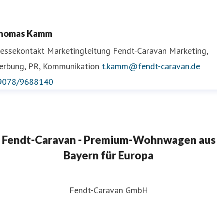
homas Kamm
ressekontakt
Marketingleitung Fendt-Caravan
Marketing,
erbung, PR, Kommunikation
t.kamm@fendt-caravan.de
9078/9688140
Fendt-Caravan - Premium-Wohnwagen aus
Bayern für Europa
Fendt-Caravan GmbH