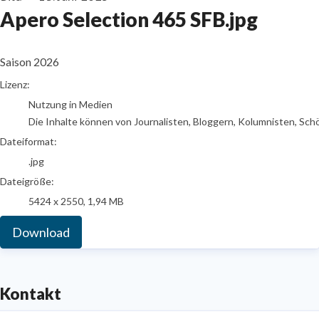
Apero Selection 465 SFB.jpg
Saison 2026
go to media item
Lizenz:
Nutzung in Medien
Die Inhalte können von Journalisten, Bloggern, Kolumnisten, Sch
Dateiformat:
.jpg
Dateigröße:
5424 x 2550, 1,94 MB
Download
Kontakt