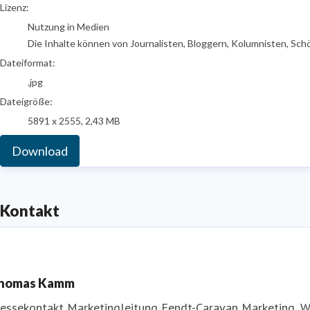
go to media item
Lizenz:
Nutzung in Medien
Die Inhalte können von Journalisten, Bloggern, Kolumnisten, Sch
Dateiformat:
.jpg
Dateigröße:
5891 x 2555, 2,43 MB
Download
Kontakt
homas Kamm
ressekontakt
Marketingleitung Fendt-Caravan
Marketing, 