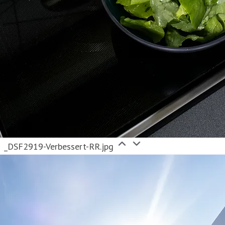
_DSF2919-Verbessert-RR.jpg